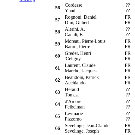
Cordesse
??
R
56
Ynad
??
Rognoni, Daniel
FR
P
57
Dini, Gilbert
FR
Alerini, A.
??
R
58
Canali, F.
??
Moreau, Pierre-Louis
FR
R
59
Baron, Pierre
FR
Greder, Henri
FR
O
60
'Celigny'
FR
Laurent, Claude
FR
P
61
Marche, Jacques
FR
Beaudoin, Patrick
FR
62
Acchiando
FR
Heraud
??
63
Tomasi
??
d'Amore
??
64
Feibelman
??
Leymarie
??
R
65
Pizzorno
??
Sevelinge, Jean-Claude
FR
O
66
Sevelinge, Joseph
FR