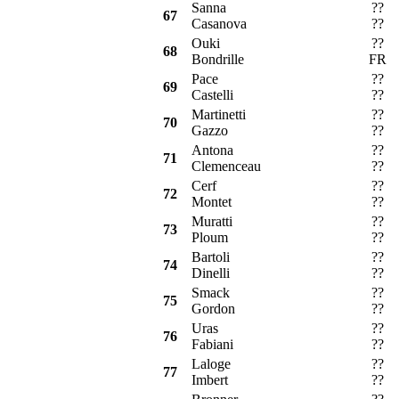
Sanna
??
O
67
Casanova
??
Ouki
??
P
68
Bondrille
FR
Pace
??
O
69
Castelli
??
Martinetti
??
S
70
Gazzo
??
Antona
??
S
71
Clemenceau
??
Cerf
??
F
72
Montet
??
Muratti
??
73
Ploum
??
Bartoli
??
74
Dinelli
??
Smack
??
T
75
Gordon
??
Uras
??
S
76
Fabiani
??
Laloge
??
O
77
Imbert
??