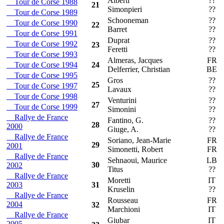
Alberti
??
R
Tour de Corse 1988
21
Simonpieri
??
Tour de Corse 1989
Schooneman
??
R
Tour de Corse 1990
22
Barret
??
Tour de Corse 1991
Duprat
??
R
Tour de Corse 1992
23
Feretti
??
Tour de Corse 1993
Almeras, Jacques
FR
P
Tour de Corse 1994
24
Delferrier, Christian
BE
Tour de Corse 1995
Gros
??
R
25
Tour de Corse 1997
Lavaux
??
Tour de Corse 1998
Venturini
??
R
27
Tour de Corse 1999
Simonini
??
Rallye de France
Fantino, G.
??
R
28
2000
Giuge, A.
??
Rallye de France
Soriano, Jean-Marie
FR
R
29
2001
Simonetti, Robert
FR
Rallye de France
Sehnaoui, Maurice
LB
30
2002
Titus
??
Rallye de France
Moretti
IT
O
2003
31
Kruselin
??
Rallye de France
Rousseau
FR
T
2004
32
Marchioni
IT
Rallye de France
Giubar
IT
V
2005