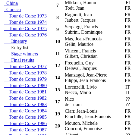
Mikkola, Hannu
FI
P
China
7
Todt, Jean
FR
Corsica
Ragnotti, Jean
FR
R
Tour de Corse 1973
8
Jaubert, Jacques
FR
Tour de Corse 1974
Serpaggi, Francis
FR
L
Tour de Corse 1975
9
Subrini, Dominique
FR
Tour de Corse 1976
Mas, Jean-Francois
FR
P
Itinerary
10
Gelin, Maurice
FR
Entry list
Vincent, Francis
FR
R
11
Stage winners
Gilbert, Christian
FR
Final results
Frequelin, Guy
FR
O
12
Tour de Corse 1977
Delaval, Jacques
FR
Tour de Corse 1978
Manzagol, Jean-Pierre
FR
R
14
Tour de Corse 1979
Filippi, Jean-Francois
FR
Tour de Corse 1980
Lorenzelli, Livio
IT
F
15
Tour de Corse 1981
Necco, Mario
IT
Tour de Corse 1982
Nico
??
L
17
Tour de Corse 1983
de Tuoni
??
Tour de Corse 1984
Clarr, Jean-Louis
FR
O
19
Fauchille, Jean-Francois
FR
Tour de Corse 1985
Mouton, Michele
FR
R
Tour de Corse 1986
20
Conconi, Francoise
FR
Tour de Corse 1987