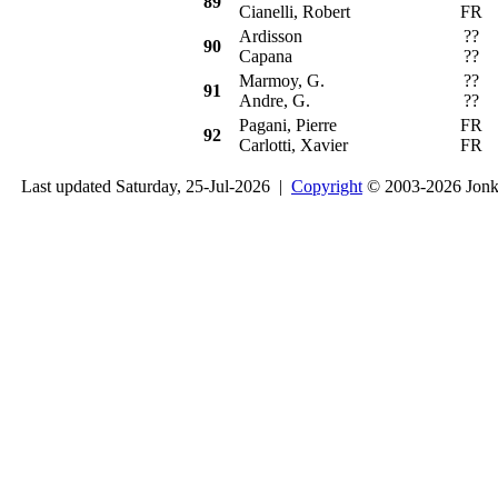
89
Cianelli, Robert
FR
Ardisson
??
O
90
Capana
??
Marmoy, G.
??
S
91
Andre, G.
??
Pagani, Pierre
FR
A
92
Carlotti, Xavier
FR
Last updated Saturday, 25-Jul-2026 |
Copyright
© 2003-2026 Jon