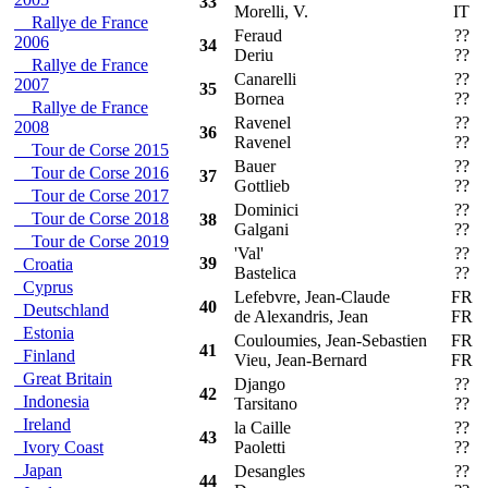
33
Morelli, V.
IT
Rallye de France
Feraud
??
S
2006
34
Deriu
??
Rallye de France
Canarelli
??
2007
35
Bornea
??
Rallye de France
Ravenel
??
O
2008
36
Ravenel
??
Tour de Corse 2015
Bauer
??
R
Tour de Corse 2016
37
Gottlieb
??
Tour de Corse 2017
Dominici
??
T
Tour de Corse 2018
38
Galgani
??
Tour de Corse 2019
'Val'
??
O
39
Croatia
Bastelica
??
Cyprus
Lefebvre, Jean-Claude
FR
P
40
Deutschland
de Alexandris, Jean
FR
Estonia
Couloumies, Jean-Sebastien
FR
O
41
Finland
Vieu, Jean-Bernard
FR
Great Britain
Django
??
O
42
Indonesia
Tarsitano
??
Ireland
la Caille
??
S
43
Ivory Coast
Paoletti
??
Japan
Desangles
??
O
44