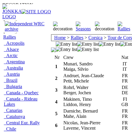
Rallies
Home
>
Rallies
>
Corsica
>
Tour de Cor
Acropolis
Alsace
Arctic
Nr
Crew
Nat
C
Argentina
Munari, Sandro
IT
L
1
Australia
Maiga, Silvio
IT
Austria
Andruet, Jean-Claude
FR
R
2
Brazil
Petit, Michele
FR
Bulgaria
Rohrl, Walter
DE
O
3
Canada - Quebec
Berger, Jochen
DE
Canada - Rideau
Makinen, Timo
FI
P
4
Lakes
Liddon, Henry
GB
Canarias
Darniche, Bernard
FR
L
5
Mahe, Alain
FR
Catalunya
Central Eur. Rally
Nicolas, Jean-Pierre
FR
O
6
Laverne, Vincent
FR
Chile