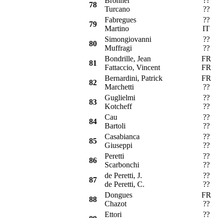
Bronner
??
78
Turcano
??
Fabregues
??
S
79
Martino
IT
Simongiovanni
??
O
80
Muffragi
??
Bondrille, Jean
FR
81
Fattaccio, Vincent
FR
Bernardini, Patrick
FR
S
82
Marchetti
??
Guglielmi
??
A
83
Kotcheff
??
Cau
??
84
Bartoli
??
Casabianca
??
85
Giuseppi
??
Peretti
??
O
86
Scarbonchi
??
de Peretti, J.
??
F
87
de Peretti, C.
??
Dongues
FR
A
88
Chazot
??
Ettori
??
O