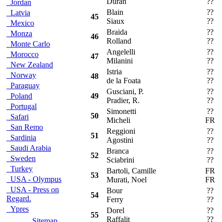
Duran
??
Jordan
Blain
??
O
Latvia
45
Siaux
??
Mexico
Braida
??
S
Monza
46
Rolland
??
Monte Carlo
Angelelli
??
R
Morocco
47
Milanini
??
New Zealand
Istria
??
O
Norway
48
de la Foata
??
Paraguay
Gusciani, P.
??
R
Poland
49
Pradier, R.
??
Portugal
Simonetti
??
R
50
Safari
Micheli
FR
San Remo
Reggioni
??
P
51
Sardinia
Agostini
??
Saudi Arabia
Branca
??
R
52
Sweden
Sciabrini
??
Turkey
Bartoli, Camille
FR
R
53
USA - Olympus
Murati, Noel
FR
USA - Press on
Bour
??
R
54
Regard.
Ferry
??
Ypres
Dorel
??
R
55
Raffalit
??
Sitemap