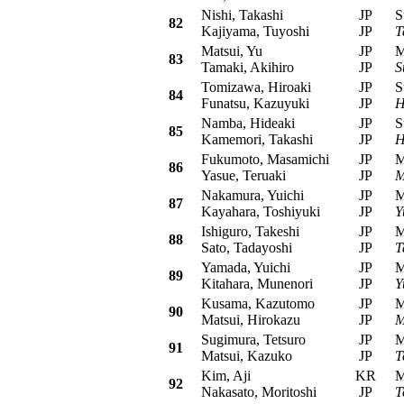
Nishi, Takashi
JP
Su
82
Kajiyama, Tuyoshi
JP
T
Matsui, Yu
JP
Mit
83
Tamaki, Akihiro
JP
S
Tomizawa, Hiroaki
JP
Su
84
Funatsu, Kazuyuki
JP
H
Namba, Hideaki
JP
Su
85
Kamemori, Takashi
JP
H
Fukumoto, Masamichi
JP
Mit
86
Yasue, Teruaki
JP
M
Nakamura, Yuichi
JP
Mit
87
Kayahara, Toshiyuki
JP
Y
Ishiguro, Takeshi
JP
Mit
88
Sato, Tadayoshi
JP
T
Yamada, Yuichi
JP
Mit
89
Kitahara, Munenori
JP
Y
Kusama, Kazutomo
JP
Mit
90
Matsui, Hirokazu
JP
M
Sugimura, Tetsuro
JP
Mit
91
Matsui, Kazuko
JP
T
Kim, Aji
KR
Mit
92
Nakasato, Moritoshi
JP
T