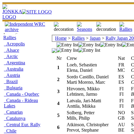
Rallies
Home
>
Rallies
>
Japan
>
Rally Japan 2
Acropolis
Alsace
Arctic
Nr
Crew
Nat
Car
Argentina
Loeb, Sebastien
FR
Ci
1
Australia
Elena, Daniel
MC
C
Austria
Sordo Castillo, Daniel
ES
Ci
2
Brazil
Marti Moreno, Marc
ES
C
Bulgaria
Hirvonen, Mikko
FI
For
3
Canada - Quebec
Lehtinen, Jarmo
FI
B
Canada - Rideau
Latvala, Jari-Matti
FI
For
4
Lakes
Anttila, Miikka
FI
B
Canarias
Solberg, Petter
NO
Sub
5
Mills, Philip
GB
S
Catalunya
Central Eur. Rally
Atkinson, Christopher
AU
Sub
6
Prevot, Stephane
BE
S
Chile