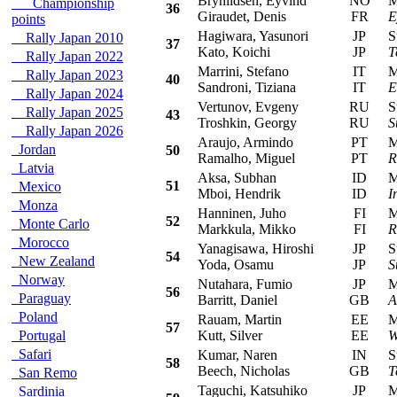
Brynildsen, Eyvind
NO
Mit
Championship
36
Giraudet, Denis
FR
E
points
Hagiwara, Yasunori
JP
Su
Rally Japan 2010
37
Kato, Koichi
JP
T
Rally Japan 2022
Marrini, Stefano
IT
Mit
Rally Japan 2023
40
Sandroni, Tiziana
IT
E
Rally Japan 2024
Vertunov, Evgeny
RU
Su
Rally Japan 2025
43
Troshkin, Georgy
RU
S
Rally Japan 2026
Araujo, Armindo
PT
Mit
Jordan
50
Ramalho, Miguel
PT
R
Latvia
Aksa, Subhan
ID
Mit
51
Mexico
Mboi, Hendrik
ID
I
Monza
Hanninen, Juho
FI
Mit
52
Monte Carlo
Markkula, Mikko
FI
R
Morocco
Yanagisawa, Hiroshi
JP
Su
54
New Zealand
Yoda, Osamu
JP
S
Norway
Nutahara, Fumio
JP
Mit
56
Paraguay
Barritt, Daniel
GB
A
Poland
Rauam, Martin
EE
Mit
57
Portugal
Kutt, Silver
EE
W
Safari
Kumar, Naren
IN
Su
58
Beech, Nicholas
GB
T
San Remo
Taguchi, Katsuhiko
JP
Mit
Sardinia