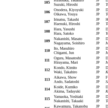
Hiratsuka, Tadahiro
JP
Dai
105
Suzuki, Hiroshi
JP
T
Onodera, Kiyoyuki
JP
Dai
106
Oikawa, Youya
JP
T
Irinatsu, Takashi
JP
Ho
107
Haenuki, Hiroshi
JP
T
Hara, Yasushi
JP
Dai
108
Hara, Satoko
JP
Y
Nakanishi, Masato
JP
Dai
109
Nagayama, Soishiro
JP
M
Ito, Masuhiro
JP
Dai
110
Chigami, Jun
JP
M
Ogura, Masatoshi
JP
Dai
111
Hirayama, Mari
JP
M
Kondo, Kimito
JP
Dai
112
Waki, Takahiro
JP
K
Aikawa, Show
JP
For
113
Ando, Sadatoshi
JP
S
Koide, Kumiko
JP
Dai
114
Akima, Tadayuki
JP
K
Yamaoka, Yoshiaki
JP
Dai
115
Nakanishi, Takaaki
JP
T
Kawamura, Takanobu
JP
Dai