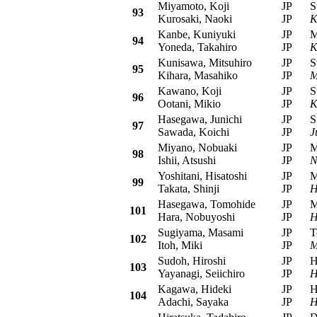
Miyamoto, Koji
JP
Sub
93
Kurosaki, Naoki
JP
K
Kanbe, Kuniyuki
JP
Mit
94
Yoneda, Takahiro
JP
K
Kunisawa, Mitsuhiro
JP
Su
95
Kihara, Masahiko
JP
M
Kawano, Koji
JP
Sub
96
Ootani, Mikio
JP
K
Hasegawa, Junichi
JP
Sub
97
Sawada, Koichi
JP
J
Miyano, Nobuaki
JP
Mit
98
Ishii, Atsushi
JP
N
Yoshitani, Hisatoshi
JP
Mit
99
Takata, Shinji
JP
H
Hasegawa, Tomohide
JP
Mit
101
Hara, Nobuyoshi
JP
H
Sugiyama, Masami
JP
Toy
102
Itoh, Miki
JP
M
Sudoh, Hiroshi
JP
Hon
103
Yayanagi, Seiichiro
JP
H
Kagawa, Hideki
JP
Hon
104
Adachi, Sayaka
JP
H