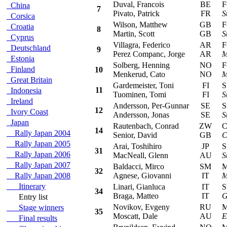
Duval, Francois
BE
For
China
7
Pivato, Patrick
FR
S
Corsica
Wilson, Matthew
GB
For
Croatia
8
Martin, Scott
GB
S
Cyprus
Villagra, Federico
AR
For
Deutschland
9
Perez Companc, Jorge
AR
M
Estonia
Solberg, Henning
NO
For
Finland
10
Menkerud, Cato
NO
M
Great Britain
Gardemeister, Toni
FI
Su
11
Indonesia
Tuominen, Tomi
FI
S
Ireland
Andersson, Per-Gunnar
SE
Su
12
Ivory Coast
Andersson, Jonas
SE
S
Japan
Rautenbach, Conrad
ZW
Ci
14
Rally Japan 2004
Senior, David
GB
C
Rally Japan 2005
Arai, Toshihiro
JP
Su
31
Rally Japan 2006
MacNeall, Glenn
AU
S
Rally Japan 2007
Baldacci, Mirco
SM
Mit
32
Rally Japan 2008
Agnese, Giovanni
IT
M
Itinerary
Linari, Gianluca
IT
Su
34
Braga, Matteo
IT
G
Entry list
Novikov, Evgeny
RU
Mit
Stage winners
35
Moscatt, Dale
AU
E
Final results