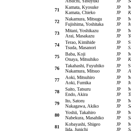
Atsuchi, Yasuyuki
JP
S
Kamata, Kyosuke
JP
Mit
71
Kamata, Chieko
JP
K
Nakamura, Mitsugu
JP
Mit
72
Fujishima, Yoshitaka
JP
M
Mitani, Yoshikazu
JP
Mit
73
Arai, Masakazu
JP
Y
Terao, Kimihide
JP
Su
74
Tsuda, Masanori
JP
S
Baba, Koji
JP
Mit
75
Onaya, Mitsuhiko
JP
K
Takahashi, Fuyuhiko
JP
Su
76
Nakamura, Mitsuo
JP
A
Aoki, Mitsuhiro
JP
Mit
77
Aoki, Fumika
JP
M
Saito, Tatsuru
JP
Mit
78
Endo, Akira
JP
T
Ito, Satoru
JP
Mit
79
Nakagawa, Akiko
JP
S
Yoshii, Takahiro
JP
Mit
80
Nabekura, Masahiko
JP
S
Kobayashi, Shigeo
JP
Mit
81
Iida, Junichi
JP
S