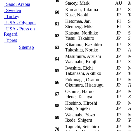
59
Stacey, Mark
AU
M
Saudi Arabia
Kamada, Takuma
JP
Su
Sweden
60
Kase, Naoki
JP
T
Turkey
Ketomaa, Jari
FI
Su
USA - Olympus
61
Stenberg, Mika
FI
S
USA - Press on
Katsuta, Norihiko
JP
Su
Regard.
62
Yasui, Takahiro
JP
S
Ypres
Kitamura, Kazuhiro
JP
Su
Sitemap
63
Takeshita, Noriko
JP
A
Masumura, Atsushi
JP
Mit
64
Watanabe, Kouji
JP
S
Iwashita, Eichi
JP
Mit
65
Takahashi, Akihiko
JP
T
Fukunaga, Osamu
JP
Mit
66
Okumura, Hisatsugu
JP
H
Oshima, Haruo
JP
Mit
67
Ideue, Tatsuya
JP
K
Hoshino, Hiroshi
JP
Mit
68
Sato, Shigeki
JP
H
Watanabe, Yozo
JP
Mit
69
Ikeda, Shigeru
JP
Y
Taguchi, Seiichiro
JP
Mit
70