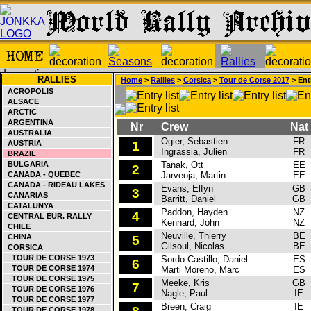
RALLIES
Home
>
Rallies
>
Corsica
>
Tour de Corse 2017
> Entr
ACROPOLIS
ALSACE
ARCTIC
ARGENTINA
Nr
Crew
Nat
AUSTRALIA
Ogier, Sebastien
FR
AUSTRIA
1
Ingrassia, Julien
FR
BRAZIL
BULGARIA
Tanak, Ott
EE
2
CANADA - QUEBEC
Jarveoja, Martin
EE
CANADA - RIDEAU LAKES
Evans, Elfyn
GB
3
CANARIAS
Barritt, Daniel
GB
CATALUNYA
Paddon, Hayden
NZ
4
CENTRAL EUR. RALLY
Kennard, John
NZ
CHILE
Neuville, Thierry
BE
CHINA
5
Gilsoul, Nicolas
BE
CORSICA
TOUR DE CORSE 1973
Sordo Castillo, Daniel
ES
6
TOUR DE CORSE 1974
Marti Moreno, Marc
ES
TOUR DE CORSE 1975
Meeke, Kris
GB
7
TOUR DE CORSE 1976
Nagle, Paul
IE
TOUR DE CORSE 1977
Breen, Craig
IE
TOUR DE CORSE 1978