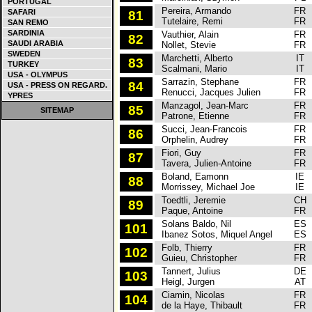
PORTUGAL
Pereira, Armando
FR
SAFARI
81
Tutelaire, Remi
FR
SAN REMO
SARDINIA
Vauthier, Alain
FR
82
SAUDI ARABIA
Nollet, Stevie
FR
SWEDEN
Marchetti, Alberto
IT
83
TURKEY
Scalmani, Mario
IT
USA - OLYMPUS
Sarrazin, Stephane
FR
84
USA - PRESS ON REGARD.
Renucci, Jacques Julien
FR
YPRES
Manzagol, Jean-Marc
FR
85
SITEMAP
Patrone, Etienne
FR
Succi, Jean-Francois
FR
86
Orphelin, Audrey
FR
Fiori, Guy
FR
87
Tavera, Julien-Antoine
FR
Boland, Eamonn
IE
88
Morrissey, Michael Joe
IE
Toedtli, Jeremie
CH
89
Paque, Antoine
FR
Solans Baldo, Nil
ES
101
Ibanez Sotos, Miquel Angel
ES
Folb, Thierry
FR
102
Guieu, Christopher
FR
Tannert, Julius
DE
103
Heigl, Jurgen
AT
Ciamin, Nicolas
FR
104
de la Haye, Thibault
FR