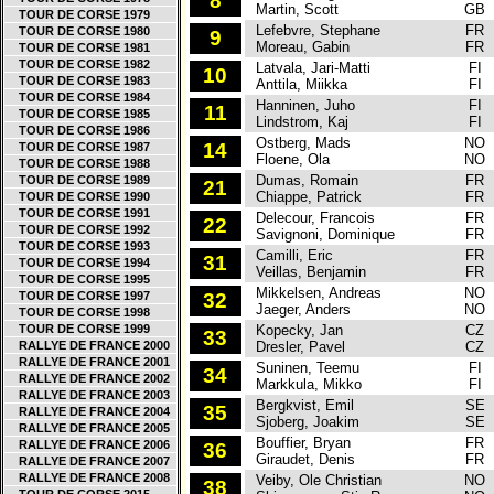
8
Martin, Scott
GB
TOUR DE CORSE 1979
Lefebvre, Stephane
FR
TOUR DE CORSE 1980
9
Moreau, Gabin
FR
TOUR DE CORSE 1981
TOUR DE CORSE 1982
Latvala, Jari-Matti
FI
10
TOUR DE CORSE 1983
Anttila, Miikka
FI
TOUR DE CORSE 1984
Hanninen, Juho
FI
11
TOUR DE CORSE 1985
Lindstrom, Kaj
FI
TOUR DE CORSE 1986
Ostberg, Mads
NO
14
TOUR DE CORSE 1987
Floene, Ola
NO
TOUR DE CORSE 1988
Dumas, Romain
FR
TOUR DE CORSE 1989
21
Chiappe, Patrick
FR
TOUR DE CORSE 1990
TOUR DE CORSE 1991
Delecour, Francois
FR
22
TOUR DE CORSE 1992
Savignoni, Dominique
FR
TOUR DE CORSE 1993
Camilli, Eric
FR
31
TOUR DE CORSE 1994
Veillas, Benjamin
FR
TOUR DE CORSE 1995
Mikkelsen, Andreas
NO
TOUR DE CORSE 1997
32
Jaeger, Anders
NO
TOUR DE CORSE 1998
TOUR DE CORSE 1999
Kopecky, Jan
CZ
33
RALLYE DE FRANCE 2000
Dresler, Pavel
CZ
RALLYE DE FRANCE 2001
Suninen, Teemu
FI
34
RALLYE DE FRANCE 2002
Markkula, Mikko
FI
RALLYE DE FRANCE 2003
Bergkvist, Emil
SE
35
RALLYE DE FRANCE 2004
Sjoberg, Joakim
SE
RALLYE DE FRANCE 2005
Bouffier, Bryan
FR
RALLYE DE FRANCE 2006
36
Giraudet, Denis
FR
RALLYE DE FRANCE 2007
RALLYE DE FRANCE 2008
Veiby, Ole Christian
NO
38