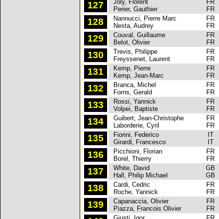
Joly, Florent
FR
127
Perier, Gauthier
FR
Nannucci, Pierre Marc
FR
128
Nesta, Audrey
FR
Couval, Guillaume
FR
129
Belot, Olivier
FR
Trevis, Philippe
FR
130
Freyssenet, Laurent
FR
Kemp, Pierre
FR
131
Kemp, Jean-Marc
FR
Branca, Michel
FR
132
Forns, Gerald
FR
Rossi, Yannick
FR
133
Volpei, Baptiste
FR
Guibert, Jean-Christophe
FR
134
Laborderie, Cyril
FR
Fiorini, Federico
IT
135
Girardi, Francesco
IT
Picchioni, Florian
FR
136
Borel, Thierry
FR
White, David
GB
137
Hall, Philip Michael
GB
Cardi, Cedric
FR
138
Roche, Yannick
FR
Capanaccia, Olivier
FR
139
Piazza, Francois Olivier
FR
Giusti, Igor
FR