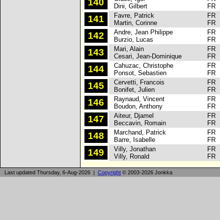
140
Dini, Gilbert
FR
Favre, Patrick
FR
141
Martin, Corinne
FR
Andre, Jean Philippe
FR
142
Burzio, Lucas
FR
Mari, Alain
FR
143
Cesari, Jean-Dominique
FR
Cahuzac, Christophe
FR
144
Ponsot, Sebastien
FR
Cervetti, Francois
FR
145
Bonifet, Julien
FR
Raynaud, Vincent
FR
146
Boudon, Anthony
FR
Aiteur, Djamel
FR
147
Beccavin, Romain
FR
Marchand, Patrick
FR
148
Barre, Isabelle
FR
Villy, Jonathan
FR
149
Villy, Ronald
FR
Last updated Thursday, 6-Aug-2026 |
Copyright
© 2003-2026 Jonkka