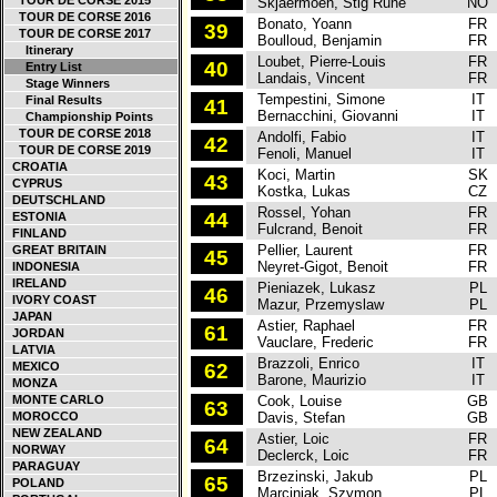
TOUR DE CORSE 2015
Skjaermoen, Stig Rune
NO
TOUR DE CORSE 2016
Bonato, Yoann
FR
39
TOUR DE CORSE 2017
Boulloud, Benjamin
FR
Itinerary
Loubet, Pierre-Louis
FR
40
Entry List
Landais, Vincent
FR
Stage Winners
Tempestini, Simone
IT
Final Results
41
Bernacchini, Giovanni
IT
Championship Points
TOUR DE CORSE 2018
Andolfi, Fabio
IT
42
TOUR DE CORSE 2019
Fenoli, Manuel
IT
CROATIA
Koci, Martin
SK
43
CYPRUS
Kostka, Lukas
CZ
DEUTSCHLAND
Rossel, Yohan
FR
44
ESTONIA
Fulcrand, Benoit
FR
FINLAND
Pellier, Laurent
FR
GREAT BRITAIN
45
Neyret-Gigot, Benoit
FR
INDONESIA
IRELAND
Pieniazek, Lukasz
PL
46
IVORY COAST
Mazur, Przemyslaw
PL
JAPAN
Astier, Raphael
FR
61
JORDAN
Vauclare, Frederic
FR
LATVIA
Brazzoli, Enrico
IT
MEXICO
62
Barone, Maurizio
IT
MONZA
MONTE CARLO
Cook, Louise
GB
63
MOROCCO
Davis, Stefan
GB
NEW ZEALAND
Astier, Loic
FR
64
NORWAY
Declerck, Loic
FR
PARAGUAY
Brzezinski, Jakub
PL
65
POLAND
Marciniak, Szymon
PL