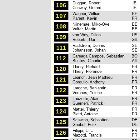
Duggan, Robert
IE
106
Conway, Gerard
IE
Wagner, William
BE
107
Parent, Kevin
FR
Niinemae, Miko-Ove
EE
108
Valter, Martin
EE
van Way, Dillon
US
109
Roberts, Dai
GB
Radstrom, Dennis
SE
111
Johansson, Johan
SE
Careaga Campos, Sebastian
BO
112
Bustos, Claudio
AR
Thiery, Richard
FR
120
Thiery, Florence
FR
Leandri, Jean Mathieu
FR
121
Gorguilo, Anthony
FR
Laroche, Benjamin
FR
122
Vernhes, Yolene
FR
Lauzerte, Alain
FR
123
Guerrieri, Patrick
FR
Mattei, Thierry
FR
124
Pietri, Antoine
FR
Schwinn, Sebastian
DE
125
Griebel, Felix
DE
Filippi, Eric
FR
126
Mazotti, Francis
FR