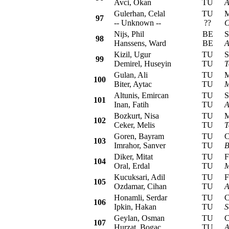
Avci, Okan
TU
A
Gulerhan, Celal
TU
Mit
97
-- Unknown --
??
C
Nijs, Phil
BE
Su
98
Hanssens, Ward
BE
A
Kizil, Ugur
TU
Sub
99
Demirel, Huseyin
TU
T
Gulan, Ali
TU
Mit
100
Biter, Aytac
TU
M
Altunis, Emircan
TU
Sub
101
Inan, Fatih
TU
A
Bozkurt, Nisa
TU
Mit
102
Ceker, Melis
TU
T
Goren, Bayram
TU
Cit
103
Imrahor, Sanver
TU
B
Diker, Mitat
TU
Fia
104
Oral, Erdal
TU
M
Kucuksari, Adil
TU
Fia
105
Ozdamar, Cihan
TU
A
Honamli, Serdar
TU
Ci
106
Ipkin, Hakan
TU
S
Geylan, Osman
TU
Cit
107
Hurzat, Bogac
TU
A