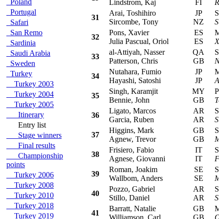
Poland
Lindstrom, Kaj
FI
R
Portugal
Arai, Toshihiro
JP
Su
31
Sircombe, Tony
NZ
S
Safari
San Remo
Pons, Xavier
ES
Mit
32
Julia Pascual, Oriol
ES
X
Sardinia
al-Attiyah, Nasser
QA
Sub
Saudi Arabia
33
Patterson, Chris
GB
N
Sweden
Nutahara, Fumio
JP
Mit
Turkey
34
Hayashi, Satoshi
JP
A
Turkey 2003
Singh, Karamjit
MY
Pro
Turkey 2004
35
Bennie, John
GB
T
Turkey 2005
Ligato, Marcos
AR
Sub
Itinerary
36
Garcia, Ruben
AR
S
Entry list
Higgins, Mark
GB
Sub
37
Stage winners
Agnew, Trevor
GB
M
Final results
Frisiero, Fabio
IT
Su
38
Championship
Agnese, Giovanni
IT
F
points
Roman, Joakim
SE
Sub
39
Turkey 2006
Wallbom, Anders
SE
M
Turkey 2008
Pozzo, Gabriel
AR
Sub
40
Turkey 2010
Stillo, Daniel
AR
S
Turkey 2018
Barratt, Natalie
GB
Mit
41
Turkey 2019
Williamson, Carl
GB
O