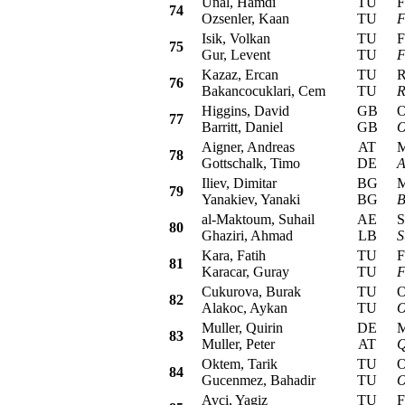
Unal, Hamdi
TU
Fia
74
Ozsenler, Kaan
TU
F
Isik, Volkan
TU
Fia
75
Gur, Levent
TU
F
Kazaz, Ercan
TU
Ren
76
Bakancocuklari, Cem
TU
R
Higgins, David
GB
Ope
77
Barritt, Daniel
GB
O
Aigner, Andreas
AT
Mit
78
Gottschalk, Timo
DE
A
Iliev, Dimitar
BG
Mit
79
Yanakiev, Yanaki
BG
B
al-Maktoum, Suhail
AE
Su
80
Ghaziri, Ahmad
LB
S
Kara, Fatih
TU
Fia
81
Karacar, Guray
TU
F
Cukurova, Burak
TU
Ope
82
Alakoc, Aykan
TU
O
Muller, Quirin
DE
Mit
83
Muller, Peter
AT
Q
Oktem, Tarik
TU
Ope
84
Gucenmez, Bahadir
TU
O
Avci, Yagiz
TU
For