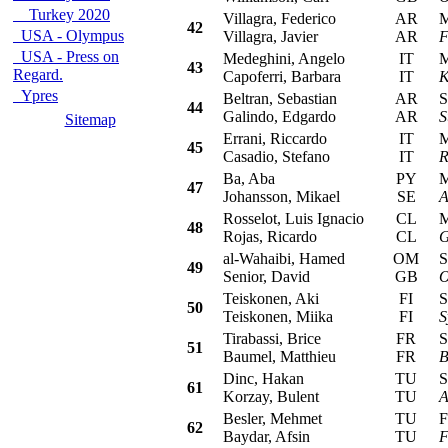
Turkey 2020
Villagra, Federico
AR
Mit
42
USA - Olympus
Villagra, Javier
AR
F
USA - Press on
Medeghini, Angelo
IT
Mit
43
Regard.
Capoferri, Barbara
IT
K
Ypres
Beltran, Sebastian
AR
Sub
44
Galindo, Edgardo
AR
S
Sitemap
Errani, Riccardo
IT
Mit
45
Casadio, Stefano
IT
R
Ba, Aba
PY
Mit
47
Johansson, Mikael
SE
A
Rosselot, Luis Ignacio
CL
Mit
48
Rojas, Ricardo
CL
G
al-Wahaibi, Hamed
OM
Su
49
Senior, David
GB
O
Teiskonen, Aki
FI
Su
50
Teiskonen, Miika
FI
S
Tirabassi, Brice
FR
Su
51
Baumel, Matthieu
FR
B
Dinc, Hakan
TU
Sk
61
Korzay, Bulent
TU
A
Besler, Mehmet
TU
Fo
62
Baydar, Afsin
TU
F