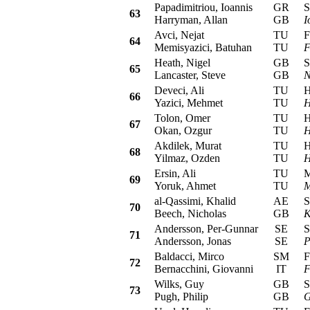
Papadimitriou, Ioannis
GR
Sub
63
Harryman, Allan
GB
I
Avci, Nejat
TU
Fo
64
Memisyazici, Batuhan
TU
F
Heath, Nigel
GB
Sk
65
Lancaster, Steve
GB
N
Deveci, Ali
TU
Hy
66
Yazici, Mehmet
TU
H
Tolon, Omer
TU
Hy
67
Okan, Ozgur
TU
H
Akdilek, Murat
TU
Hy
68
Yilmaz, Ozden
TU
H
Ersin, Ali
TU
Mit
69
Yoruk, Ahmet
TU
M
al-Qassimi, Khalid
AE
Su
70
Beech, Nicholas
GB
K
Andersson, Per-Gunnar
SE
Suz
71
Andersson, Jonas
SE
P
Baldacci, Mirco
SM
Fia
72
Bernacchini, Giovanni
IT
F
Wilks, Guy
GB
Suz
73
Pugh, Philip
GB
G