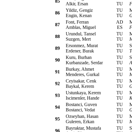
85
Alkir, Ersan
TU
F
Yildiz, Gengiz
TU
Mit
86
Engin, Kenan
TU
G
Font, Ferran
AD
Mit
87
Amblas, Miguel
ES
F
Urundul, Tansel
TU
Mit
88
Suzgen, Mert
TU
M
Ersonmez, Murat
TU
Sub
89
Erdener, Burak
TU
T
Kuru, Burhan
TU
Sub
90
Kurbanzade, Serdar
TU
A
Burkay, Ahmet
TU
Mit
91
Menderes, Gurkal
TU
M
Ceyisakar, Cenk
TU
Mit
92
Baykal, Kerem
TU
G
Ustunkaya, Kerem
TU
Mit
93
Iscimenler, Hande
TU
K
Bostanci, Guven
TU
Mit
94
Bostanci, Vedat
TU
G
Ozseyhan, Hasan
TU
Mit
95
Guleren, Erkan
TU
M
Bayraktar, Mustafa
TU
Sub
96