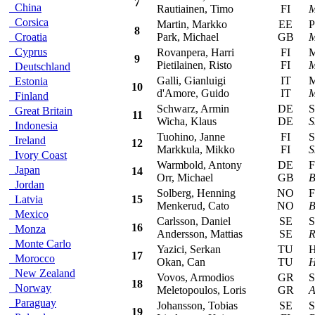
7
China
Rautiainen, Timo
FI
M
Corsica
Martin, Markko
EE
Pe
8
Croatia
Park, Michael
GB
M
Cyprus
Rovanpera, Harri
FI
Mit
9
Pietilainen, Risto
FI
M
Deutschland
Galli, Gianluigi
IT
Mit
Estonia
10
d'Amore, Guido
IT
M
Finland
Schwarz, Armin
DE
Sk
Great Britain
11
Wicha, Klaus
DE
S
Indonesia
Tuohino, Janne
FI
Sk
Ireland
12
Markkula, Mikko
FI
S
Ivory Coast
Warmbold, Antony
DE
Fo
Japan
14
Orr, Michael
GB
B
Jordan
Solberg, Henning
NO
Fo
Latvia
15
Menkerud, Cato
NO
B
Mexico
Carlsson, Daniel
SE
Sub
16
Monza
Andersson, Mattias
SE
R
Monte Carlo
Yazici, Serkan
TU
Hy
17
Morocco
Okan, Can
TU
H
New Zealand
Vovos, Armodios
GR
Sub
18
Norway
Meletopoulos, Loris
GR
A
Paraguay
Johansson, Tobias
SE
Sub
19