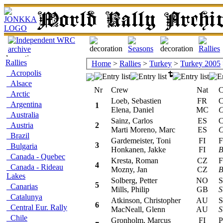
Rallies
Home
>
Rallies
>
Turkey
>
Turkey 2005
Acropolis
Alsace
Nr
Crew
Nat
Car
Arctic
Loeb, Sebastien
FR
Ci
Argentina
1
Elena, Daniel
MC
C
Australia
Sainz, Carlos
ES
Ci
Austria
2
Marti Moreno, Marc
ES
C
Brazil
Gardemeister, Toni
FI
Fo
3
Bulgaria
Honkanen, Jakke
FI
B
Canada - Quebec
Kresta, Roman
CZ
Fo
4
Canada - Rideau
Mozny, Jan
CZ
B
Lakes
Solberg, Petter
NO
Su
5
Canarias
Mills, Philip
GB
S
Catalunya
Atkinson, Christopher
AU
Su
6
Central Eur. Rally
MacNeall, Glenn
AU
S
Chile
Gronholm, Marcus
FI
Pe