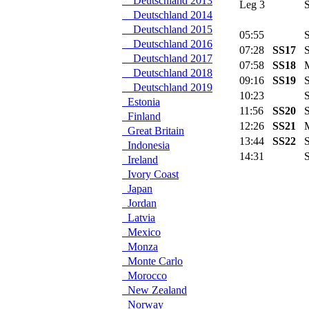
Deutschland 2013
Leg 3
S
Deutschland 2014
Deutschland 2015
05:55
Se
Deutschland 2016
07:28
SS17
S
Deutschland 2017
07:58
SS18
M
Deutschland 2018
09:16
SS19
St
Deutschland 2019
10:23
Se
Estonia
11:56
SS20
S
Finland
12:26
SS21
M
Great Britain
13:44
SS22
St
Indonesia
14:31
Se
Ireland
Ivory Coast
Japan
Jordan
Latvia
Mexico
Monza
Monte Carlo
Morocco
New Zealand
Norway