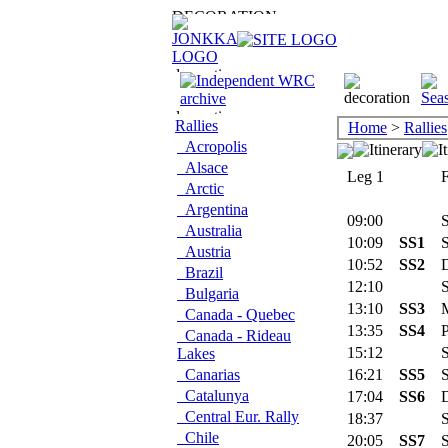
Rallies
Home
>
Rallies
Acropolis
Alsace
Leg 1
Fr
Arctic
Argentina
09:00
Se
Australia
10:09
SS1
St
Austria
10:52
SS2
D
Brazil
12:10
Se
Bulgaria
13:10
SS3
M
Canada - Quebec
13:35
SS4
Pa
Canada - Rideau
15:12
Se
Lakes
Canarias
16:21
SS5
St
Catalunya
17:04
SS6
D
Central Eur. Rally
18:37
Se
Chile
20:05
SS7
Su