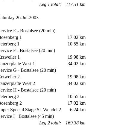
Leg 1 total:
117.31 km
turday 26-Jul-2003
rvice E - Bostalsee (20 min)
osenberg 1
17.02 km
terberg 1
10.55 km
rvice F - Bostalsee (20 min)
zweiler 1
19.98 km
nzerplatte West 1
34.02 km
rvice G - Bostalsee (20 min)
zweiler 2
19.98 km
nzerplatte West 2
34.02 km
rvice H - Bostalsee (20 min)
terberg 2
10.55 km
osenberg 2
17.02 km
per Special Stage St. Wendel 2
6.24 km
rvice I - Bostalsee (45 min)
Leg 2 total:
169.38 km