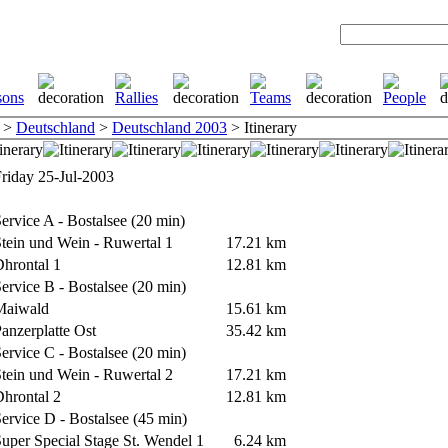
>
Deutschland
>
Deutschland 2003
> Itinerary
iday 25-Jul-2003
rvice A - Bostalsee (20 min)
ein und Wein - Ruwertal 1
17.21 km
hrontal 1
12.81 km
rvice B - Bostalsee (20 min)
aiwald
15.61 km
nzerplatte Ost
35.42 km
rvice C - Bostalsee (20 min)
ein und Wein - Ruwertal 2
17.21 km
hrontal 2
12.81 km
rvice D - Bostalsee (45 min)
per Special Stage St. Wendel 1
6.24 km