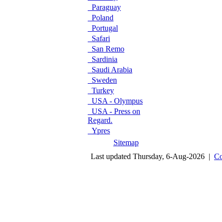
Paraguay
Poland
Portugal
Safari
San Remo
Sardinia
Saudi Arabia
Sweden
Turkey
USA - Olympus
USA - Press on
Regard.
Ypres
Sitemap
Last updated Thursday, 6-Aug-2026 |
Co