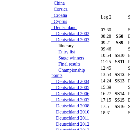
China
Corsica
Croatia
Leg 2
Sa
Cyprus
Deutschland
07:30
Se
Deutschland 2002
08:28
SS8
B
Deutschland 2003
09:21
SS9
Pe
Itinerary
09:46
Se
Entry list
10:54
SS10
Er
Stage winners
11:25
SS11
Pa
Final results
12:45
Se
Championship
13:53
SS12
Er
points
14:24
SS13
Pa
Deutschland 2004
15:39
Se
Deutschland 2005
Deutschland 2006
16:27
SS14
Pe
Deutschland 2007
17:15
SS15
B
Deutschland 2008
17:51
SS16
Su
Deutschland 2010
18:31
Se
Deutschland 2011
Deutschland 2012