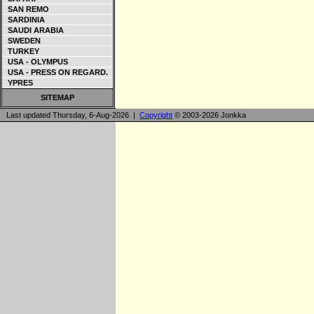
SAN REMO
SARDINIA
SAUDI ARABIA
SWEDEN
TURKEY
USA - OLYMPUS
USA - PRESS ON REGARD.
YPRES
SITEMAP
Last updated Thursday, 6-Aug-2026 |
Copyright
© 2003-2026 Jonkka