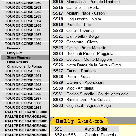
SS15
Morosaglia - Pont de Rimitorio
TOUR DE CORSE 1980
SS16
Campile - La Porta
TOUR DE CORSE 1981
TOUR DE CORSE 1982
SS17
Moriani Plage - Orsoni
TOUR DE CORSE 1983
SS18
Linguizzetta - Moita
TOUR DE CORSE 1984
SS19
Pianello - Feo
TOUR DE CORSE 1985
TOUR DE CORSE 1986
SS20
Corte - Taverna
TOUR DE CORSE 1987
SS21
Campitello - Borgo
TOUR DE CORSE 1988
SS22
Casatorra - Oletta
TOUR DE CORSE 1989
SS23
Casta - Pietra Monetta
Itinerary
Entry List
SS24
Bocca di Prunu - Pioggiola
Stage Winners
SS25
Corbara - Monte Maggiore
Final Results
SS26
Notre Dame de la Serra - Olmo
Championship Points
SS27
Fango - Partinello
TOUR DE CORSE 1990
TOUR DE CORSE 1991
SS28
Porto - Piana
TOUR DE CORSE 1992
SS29
Liamone - Appricciani
TOUR DE CORSE 1993
SS30
Vico - Ambiena
TOUR DE CORSE 1994
SS31
Eccica Suarella - Col de Marcuccio
TOUR DE CORSE 1995
TOUR DE CORSE 1997
SS32
Bicchisano - Pila Canale
TOUR DE CORSE 1998
SS33
Cognocoli - Agosta Plage
TOUR DE CORSE 1999
RALLYE DE FRANCE 2000
RALLYE DE FRANCE 2001
RALLYE DE FRANCE 2002
RALLYE DE FRANCE 2003
SS1
Auriol, Didier
RALLYE DE FRANCE 2004
SS2 to SS3
Chatriot, Francois
RALLYE DE FRANCE 2005