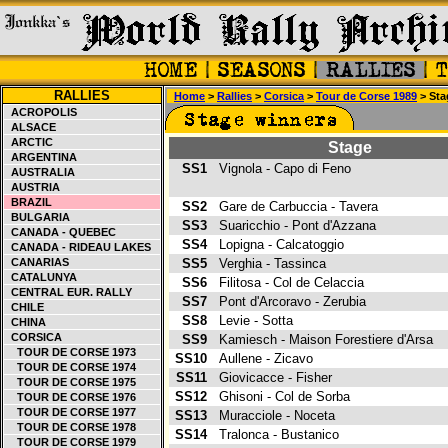
RALLIES
Home
>
Rallies
>
Corsica
>
Tour de Corse 1989
> Sta
ACROPOLIS
ALSACE
ARCTIC
Stage
ARGENTINA
SS1
Vignola - Capo di Feno
AUSTRALIA
AUSTRIA
BRAZIL
SS2
Gare de Carbuccia - Tavera
BULGARIA
SS3
Suaricchio - Pont d'Azzana
CANADA - QUEBEC
SS4
Lopigna - Calcatoggio
CANADA - RIDEAU LAKES
CANARIAS
SS5
Verghia - Tassinca
CATALUNYA
SS6
Filitosa - Col de Celaccia
CENTRAL EUR. RALLY
SS7
Pont d'Arcoravo - Zerubia
CHILE
SS8
Levie - Sotta
CHINA
CORSICA
SS9
Kamiesch - Maison Forestiere d'Arsa
TOUR DE CORSE 1973
SS10
Aullene - Zicavo
TOUR DE CORSE 1974
SS11
Giovicacce - Fisher
TOUR DE CORSE 1975
SS12
Ghisoni - Col de Sorba
TOUR DE CORSE 1976
TOUR DE CORSE 1977
SS13
Muracciole - Noceta
TOUR DE CORSE 1978
SS14
Tralonca - Bustanico
TOUR DE CORSE 1979