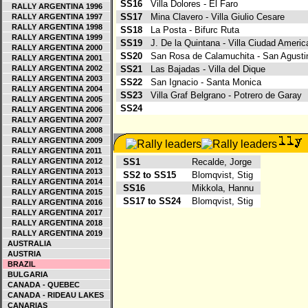
SS16
Villa Dolores - El Faro
RALLY ARGENTINA 1996
SS17
Mina Clavero - Villa Giulio Cesare
RALLY ARGENTINA 1997
RALLY ARGENTINA 1998
SS18
La Posta - Bifurc Ruta
RALLY ARGENTINA 1999
SS19
J. De la Quintana - Villa Ciudad Ameri
RALLY ARGENTINA 2000
SS20
San Rosa de Calamuchita - San Agust
RALLY ARGENTINA 2001
RALLY ARGENTINA 2002
SS21
Las Bajadas - Villa del Dique
RALLY ARGENTINA 2003
SS22
San Ignacio - Santa Monica
RALLY ARGENTINA 2004
SS23
Villa Graf Belgrano - Potrero de Garay
RALLY ARGENTINA 2005
SS24
RALLY ARGENTINA 2006
RALLY ARGENTINA 2007
RALLY ARGENTINA 2008
RALLY ARGENTINA 2009
RALLY ARGENTINA 2011
RALLY ARGENTINA 2012
SS1
Recalde, Jorge
RALLY ARGENTINA 2013
SS2 to SS15
Blomqvist, Stig
RALLY ARGENTINA 2014
SS16
Mikkola, Hannu
RALLY ARGENTINA 2015
SS17 to SS24
Blomqvist, Stig
RALLY ARGENTINA 2016
RALLY ARGENTINA 2017
RALLY ARGENTINA 2018
RALLY ARGENTINA 2019
AUSTRALIA
AUSTRIA
BRAZIL
BULGARIA
CANADA - QUEBEC
CANADA - RIDEAU LAKES
CANARIAS