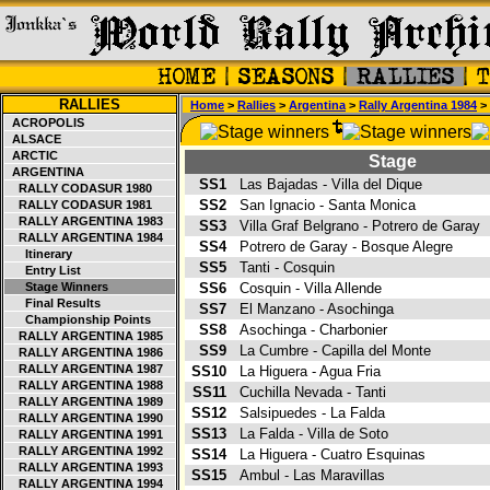
RALLIES
Home
>
Rallies
>
Argentina
>
Rally Argentina 1984
> 
ACROPOLIS
ALSACE
ARCTIC
Stage
ARGENTINA
SS1
Las Bajadas - Villa del Dique
RALLY CODASUR 1980
SS2
San Ignacio - Santa Monica
RALLY CODASUR 1981
RALLY ARGENTINA 1983
SS3
Villa Graf Belgrano - Potrero de Garay
RALLY ARGENTINA 1984
SS4
Potrero de Garay - Bosque Alegre
Itinerary
SS5
Tanti - Cosquin
Entry List
Stage Winners
SS6
Cosquin - Villa Allende
Final Results
SS7
El Manzano - Asochinga
Championship Points
SS8
Asochinga - Charbonier
RALLY ARGENTINA 1985
SS9
La Cumbre - Capilla del Monte
RALLY ARGENTINA 1986
RALLY ARGENTINA 1987
SS10
La Higuera - Agua Fria
RALLY ARGENTINA 1988
SS11
Cuchilla Nevada - Tanti
RALLY ARGENTINA 1989
SS12
Salsipuedes - La Falda
RALLY ARGENTINA 1990
SS13
La Falda - Villa de Soto
RALLY ARGENTINA 1991
RALLY ARGENTINA 1992
SS14
La Higuera - Cuatro Esquinas
RALLY ARGENTINA 1993
SS15
Ambul - Las Maravillas
RALLY ARGENTINA 1994