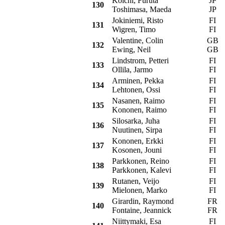
Koichi, Furuta
JP
T
130
Toshimasa, Maeda
JP
Jokiniemi, Risto
FI
131
Wigren, Timo
FI
Valentine, Colin
GB
132
Ewing, Neil
GB
Lindstrom, Petteri
FI
A
133
Ollila, Jarmo
FI
Arminen, Pekka
FI
134
Lehtonen, Ossi
FI
Nasanen, Raimo
FI
135
Kononen, Raimo
FI
Silosarka, Juha
FI
136
Nuutinen, Sirpa
FI
Kononen, Erkki
FI
137
Kosonen, Jouni
FI
Parkkonen, Reino
FI
138
Parkkonen, Kalevi
FI
Rutanen, Veijo
FI
139
Mielonen, Marko
FI
Girardin, Raymond
FR
C
140
Fontaine, Jeannick
FR
Niittymaki, Esa
FI