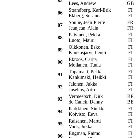
85
Lees, Andrew
GB
Strandberg, Karl-Erik
FI
86
Ekberg, Susanna
FI
Soulie, Jean-Pierre
FR
87
Jeanjean, Alain
FR
Paivinen, Pekka
FI
T
88
Luoto, Mauri
FI
Olkkonen, Esko
FI
89
Kuukasjarvi, Pentti
FI
Ekroos, Carita
FI
90
Moilanen, Tuula
FI
Tupamaki, Pekka
FI
91
Kankimaki, Heikki
FI
Jalonen, Jukka
FI
92
Juselius, Arto
FI
Vermeersch, Dirk
BE
93
de Canck, Danny
BE
Parkkinen, Sinikka
FI
T
94
Koivisto, Eeva
FI
Raisanen, Martti
FI
95
Varis, Jukka
FI
Engman, Raimo
FI
96