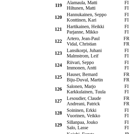
Alamaula, Matti
FI
A
119
Hiltunen, Matti
FI
Hannukainen, Seppo
FI
120
Konttinen, Kari
FI
Hartikainen, Heikki
FI
C
121
Parjanne, Mikko
FI
Artero, Jean-Paul
FR
122
Vidal, Christian
FR
Lansikorpi, Juhani
FI
123
Malmstrom, Leif
FI
Riivari, Seppo
FI
124
Immonen, Antti
FI
Hauser, Bernard
FR
125
Biju-Duval, Martin
FR
Salonen, Marjo
FI
T
126
Karkkulainen, Tuula
FI
Lesoudier, Claude
FR
127
Andreani, Patrick
FR
Soininen, Erkki
FI
128
Vuorinen, Veikko
FI
Sillanpaa, Jouko
FI
129
Salo, Lasse
FI