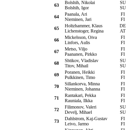
Bolshih, Nikolai
SU
63
Bolshih, Igor
SU
Paanala, Ari
FI
64
Nieminen, Jari
FI
Holtzhammer, Klaus
DE
65
Lichenstoger, Regina
AT
Mickelsson, Oiva
FI
66
Linfors, Aulis
FI
Metso, Viljo
FI
67
Paananen, Pirkko
FI
Shtikov, Vladislav
SU
68
Titov, Mihail
SU
Poranen, Heikki
FI
69
Pulkkinen, Timo
FI
Sillankorva, Minna
FI
70
Nieminen, Johanna
FI
Rantakari, Pekka
FI
71
Rauniala, Ilkka
FI
Filimonov, Valeri
SU
72
Develj, Mihael
SU
Dahlstrom, Kaj-Gustav
FI
73
Leivo, Jarmo
FI