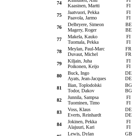
Kinnunen, Ahti
FI
74
Kaasinen, Martti
FI
Jaatvuori, Pekka
FI
75
Paavola, Jarmo
FI
Delbryere, Simeon
BE
76
Magery, Roger
BE
Makela, Kauko
FI
D
77
Tuomala, Pekka
FI
Meylan, Paul-Marc
FR
78
Duvaut, Michel
FR
Kiljain, Juha
FI
79
Poikonen, Keijo
FI
Buck, Ingo
DE
80
Ayats, Jean-Jacques
DE
Ilian, Toplodolski
BG
81
Todor, Dakov
BG
Junnila, Sampsa
FI
P
82
Tuominen, Timo
FI
Voss, Klaus
DE
83
Everts, Reinhardt
DE
Jokinen, Pekka
FI
84
Alajuuri, Kari
FI
Lewis, Dylan
GB