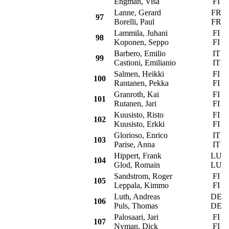
Engman, Visa
FI
Lanne, Gerard
FR
97
Borelli, Paul
FR
Lammila, Juhani
FI
98
Koponen, Seppo
FI
Barbero, Emilio
IT
99
Castioni, Emilianio
IT
Salmen, Heikki
FI
T
100
Rantanen, Pekka
FI
Granroth, Kai
FI
101
Rutanen, Jari
FI
Kuusisto, Risto
FI
102
Kuusisto, Erkki
FI
Glorioso, Enrico
IT
103
Parise, Anna
IT
Hippert, Frank
LU
104
Glod, Romain
LU
Sandstrom, Roger
FI
105
Leppala, Kimmo
FI
Luth, Andreas
DE
106
Puls, Thomas
DE
Palosaari, Jari
FI
107
Nyman, Dick
FI