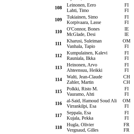
Leinonen, Eero
FI
108
Lahti, Timo
FI
Tukiainen, Simo
FI
T
109
Korpivaara, Lasse
FI
O'Connor, Bones
IE
T
110
McGlade, Desi
IE
Kharusi, Suleiman
OM
111
Vanhala, Tapio
FI
Kumpulainen, Kalevi
FI
112
Rauniala, Ilkka
FI
Heinonen, Arvo
FI
113
Ahteensuu, Heikki
FI
Walti, Jean-Claude
CH
114
Zahler, Martin
CH
Polkki, Risto M.
FI
115
Vauramo, Ahti
FI
al-Said, Hamoud Soud Ali
OM
116
Virrankilpi, Esa
FI
Seppala, Esa
FI
117
Kujala, Pekka
FI
Hugla, Olivier
FR
118
Vergnaud, Gilles
FR