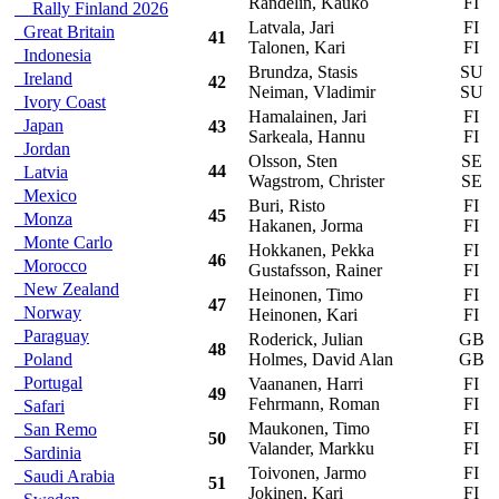
Randelin, Kauko
FI
Rally Finland 2026
Latvala, Jari
FI
Great Britain
41
Talonen, Kari
FI
Indonesia
Brundza, Stasis
SU
Ireland
42
Neiman, Vladimir
SU
Ivory Coast
Hamalainen, Jari
FI
Japan
43
Sarkeala, Hannu
FI
Jordan
Olsson, Sten
SE
44
Latvia
Wagstrom, Christer
SE
Mexico
Buri, Risto
FI
45
Monza
Hakanen, Jorma
FI
Monte Carlo
Hokkanen, Pekka
FI
46
Morocco
Gustafsson, Rainer
FI
New Zealand
Heinonen, Timo
FI
A
47
Norway
Heinonen, Kari
FI
Paraguay
Roderick, Julian
GB
V
48
Poland
Holmes, David Alan
GB
Portugal
Vaananen, Harri
FI
49
Fehrmann, Roman
FI
Safari
Maukonen, Timo
FI
San Remo
50
Valander, Markku
FI
Sardinia
Toivonen, Jarmo
FI
Saudi Arabia
51
Jokinen, Kari
FI