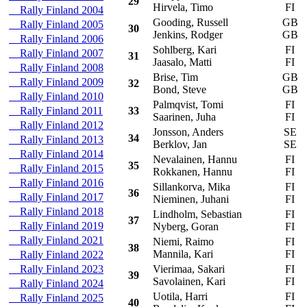
29
Hirvela, Timo
FI
Rally Finland 2004
Gooding, Russell
GB
V
Rally Finland 2005
30
Jenkins, Rodger
GB
Rally Finland 2006
Sohlberg, Kari
FI
A
Rally Finland 2007
31
Jaasalo, Matti
FI
Rally Finland 2008
Brise, Tim
GB
Rally Finland 2009
32
Bond, Steve
GB
Rally Finland 2010
Palmqvist, Tomi
FI
Rally Finland 2011
33
Saarinen, Juha
FI
Rally Finland 2012
Jonsson, Anders
SE
34
Rally Finland 2013
Berklov, Jan
SE
Rally Finland 2014
Nevalainen, Hannu
FI
35
Rally Finland 2015
Rokkanen, Hannu
FI
Rally Finland 2016
Sillankorva, Mika
FI
36
Rally Finland 2017
Nieminen, Juhani
FI
Rally Finland 2018
Lindholm, Sebastian
FI
37
Rally Finland 2019
Nyberg, Goran
FI
Rally Finland 2021
Niemi, Raimo
FI
38
Mannila, Kari
FI
Rally Finland 2022
Rally Finland 2023
Vierimaa, Sakari
FI
39
Savolainen, Kari
FI
Rally Finland 2024
Uotila, Harri
FI
Rally Finland 2025
40