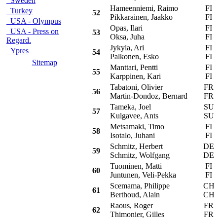
Sweden
Hameenniemi, Raimo
FI
Turkey
52
Pikkarainen, Jaakko
FI
USA - Olympus
Opas, Ilari
FI
USA - Press on
53
Oksa, Juha
FI
Regard.
Jykyla, Ari
FI
Ypres
54
Palkonen, Esko
FI
Sitemap
Manttari, Pentti
FI
55
Karppinen, Kari
FI
Tabatoni, Olivier
FR
C
56
Martin-Dondoz, Bernard
FR
Tameka, Joel
SU
57
Kulgavee, Ants
SU
Metsamaki, Timo
FI
58
Isotalo, Juhani
FI
Schmitz, Herbert
DE
59
Schmitz, Wolfgang
DE
Tuominen, Matti
FI
60
Juntunen, Veli-Pekka
FI
Scemama, Philippe
CH
61
Berthoud, Alain
CH
Raous, Roger
FR
C
62
Thimonier, Gilles
FR