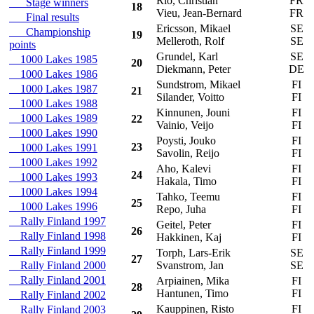
Rio, Christian
FR
C
Stage winners
18
Vieu, Jean-Bernard
FR
Final results
Ericsson, Mikael
SE
A
Championship
19
Melleroth, Rolf
SE
points
Grundel, Karl
SE
1000 Lakes 1985
20
Diekmann, Peter
DE
1000 Lakes 1986
Sundstrom, Mikael
FI
1000 Lakes 1987
21
Silander, Voitto
FI
1000 Lakes 1988
Kinnunen, Jouni
FI
1000 Lakes 1989
22
Vainio, Veijo
FI
1000 Lakes 1990
Poysti, Jouko
FI
23
1000 Lakes 1991
Savolin, Reijo
FI
1000 Lakes 1992
Aho, Kalevi
FI
24
1000 Lakes 1993
Hakala, Timo
FI
1000 Lakes 1994
Tahko, Teemu
FI
25
1000 Lakes 1996
Repo, Juha
FI
Rally Finland 1997
Geitel, Peter
FI
26
Rally Finland 1998
Hakkinen, Kaj
FI
Rally Finland 1999
Torph, Lars-Erik
SE
27
Rally Finland 2000
Svanstrom, Jan
SE
Rally Finland 2001
Arpiainen, Mika
FI
A
28
Hantunen, Timo
FI
Rally Finland 2002
Kauppinen, Risto
FI
Rally Finland 2003