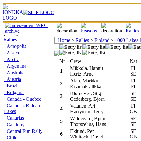
Rallies
Home
>
Rallies
>
Finland
>
1000 Lakes 
Acropolis
Alsace
Arctic
Nr
Crew
Nat
Argentina
Mikkola, Hannu
FI
A
1
Australia
Hertz, Arne
SE
Austria
Alen, Markku
FI
L
2
Brazil
Kivimaki, Ilkka
FI
Bulgaria
Blomqvist, Stig
SE
A
3
Canada - Quebec
Cederberg, Bjorn
SE
Canada - Rideau
Vatanen, Ari
FI
P
4
Lakes
Harryman, Terry
GB
Canarias
Waldegard, Bjorn
SE
T
5
Thorszelius, Hans
SE
Catalunya
Central Eur. Rally
Eklund, Per
SE
A
6
Whittock, David
GB
Chile