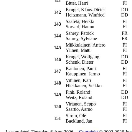
141
Bitter, Harri
FI
Krugel, Klaus-Dieter
DD
142
Heitzmann, Winfried
DD
Saarela, Heikki
FI
143
Sorvari, Hannu
FI
Sanrey, Patrick
FR
C
144
Sanrey, Sylviane
FR
Miikkulainen, Antero
FI
145
Ylinen, Matti
FI
Krugel, Wolfgang
DD
146
Schenk, Dieter
DD
Kautonen, Pauli
FI
147
Kauppinen, Jarmo
FI
Vihinen, Kari
FI
148
Hiekkanen, Veikko
FI
Fink, Roland
DD
149
Weitz, Roland
DD
Virtanen, Seppo
FI
150
Saartio, Aarno
FI
Strom, Ole
FI
151
Backlund, Jan
FI
Last updated Thursday, 6-Aug-2026 |
Copyright
© 2003-2026 Jon