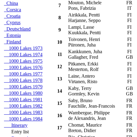
Mouton, Michele
FR
A
China
7
Pons, Fabrizia
IT
Corsica
Airikkala, Pentti
FI
Croatia
8
Harjanne, Seppo
FI
Cyprus
Lampi, Lasse
FI
A
Deutschland
9
Kuukkala, Pentti
FI
Estonia
Toivonen, Henri
FI
L
Finland
10
Piironen, Juha
FI
1000 Lakes 1973
Kankkunen, Juha
FI
T
11
1000 Lakes 1974
Gallagher, Fred
GB
1000 Lakes 1975
Pitkanen, Erkki
FI
12
1000 Lakes 1976
Mesterton, Rolf
FI
1000 Lakes 1977
Laine, Antero
FI
A
13
1000 Lakes 1978
Virtanen, Risto
FI
1000 Lakes 1979
Kaby, Terry
GB
14
1000 Lakes 1980
Gormley, Kevin
GB
1000 Lakes 1981
Saby, Bruno
FR
R
15
1000 Lakes 1982
Fauchille, Jean-Francois
FR
1000 Lakes 1983
Wambergue, Philippe
FR
C
16
de Alexandris, Jean
FR
1000 Lakes 1984
Chomat, Maurice
FR
C
Itinerary
17
Breton, Didier
FR
Entry list